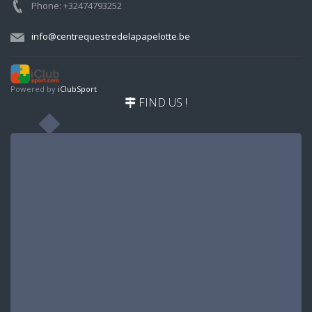
Phone: +32474793252
info@centrequestredelapapelotte.be
Powered by
iClubSport
FIND US !