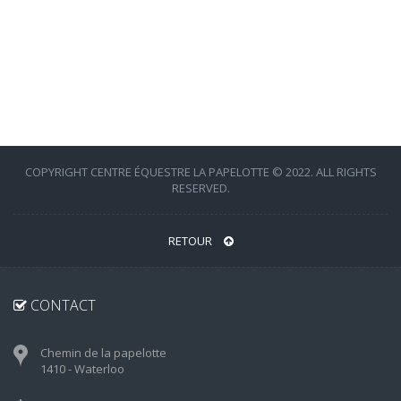
COPYRIGHT CENTRE ÉQUESTRE LA PAPELOTTE © 2022. ALL RIGHTS
RESERVED.
RETOUR
CONTACT
Chemin de la papelotte
1410 - Waterloo