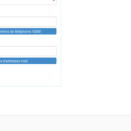
uméros de téléphone /GSM
us d'adresses mail