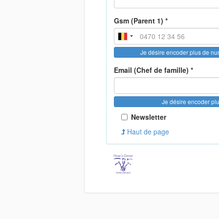
Gsm (Parent 1) *
Je désire encoder plus de n
Email (Chef de famille) *
Je désire encoder pl
Newsletter
Haut de page