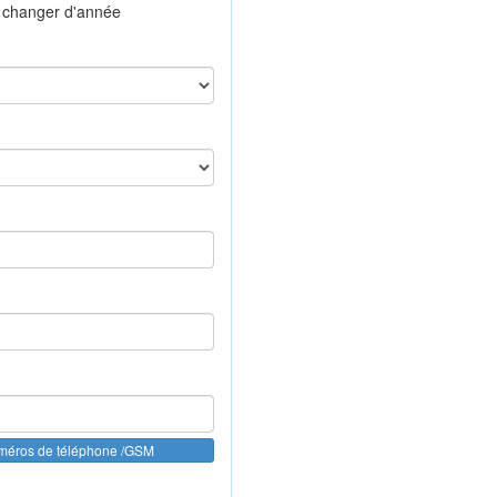
 changer d'année
uméros de téléphone /GSM