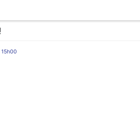
!
 à 15h00