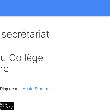
secrétariat
du Collège
hel
bPlay
depuis
Apple Store
ou