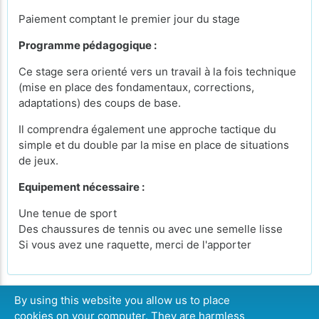
Paiement comptant le premier jour du stage
Programme pédagogique :
Ce stage sera orienté vers un travail à la fois technique
(mise en place des fondamentaux, corrections,
adaptations) des coups de base.
Il comprendra également une approche tactique du
simple et du double par la mise en place de situations
de jeux.
Equipement nécessaire :
Une tenue de sport
Des chaussures de tennis ou avec une semelle lisse
Si vous avez une raquette, merci de l'apporter
By using this website you allow us to place
cookies on your computer. They are harmless
CONTINUER