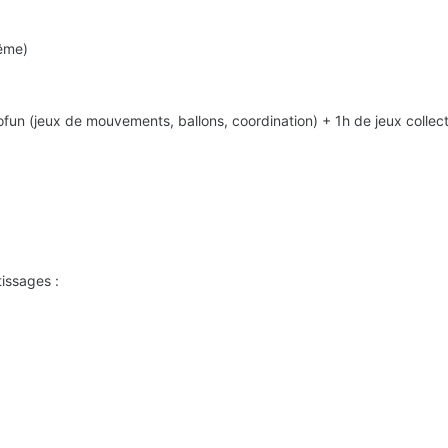
ême)
un (jeux de mouvements, ballons, coordination)
+ 1h de jeux collect
issages :
: