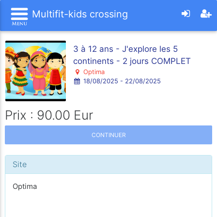
Multifit-kids crossing
3 à 12 ans - J'explore les 5
continents - 2 jours COMPLET
Optima
18/08/2025 - 22/08/2025
Prix : 90.00 Eur
CONTINUER
Site
Optima