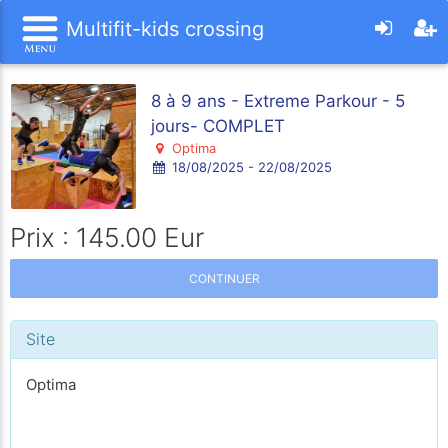
Multifit-kids crossing
8 à 9 ans - Extreme Parkour - 5
jours- COMPLET
Optima
18/08/2025 - 22/08/2025
Prix : 145.00 Eur
CONTINUER
Site
Optima