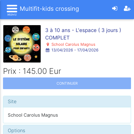
Multifit-kids crossing
3 à 10 ans - L'espace ( 3 jours )
COMPLET
School Carolus Magnus
13/04/2026 - 17/04/2026
Prix : 145.00 Eur
CONTINUER
Site
School Carolus Magnus
Options