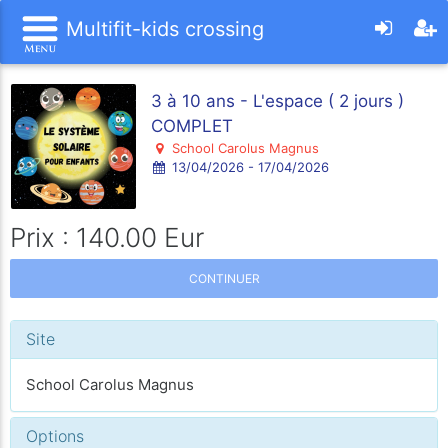
Multifit-kids crossing
3 à 10 ans - L'espace ( 2 jours )
COMPLET
School Carolus Magnus
13/04/2026 - 17/04/2026
Prix : 140.00 Eur
CONTINUER
Site
School Carolus Magnus
Options