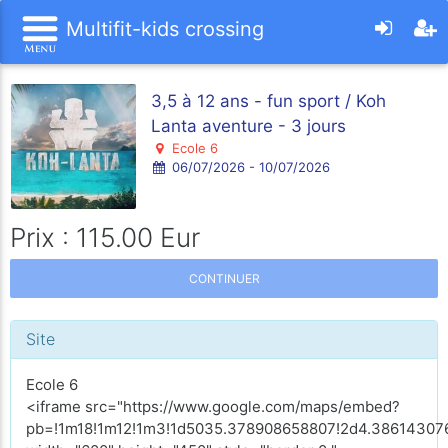
Multifit-kids crossing
3,5 à 12 ans - fun sport / Koh
Lanta aventure - 3 jours
Ecole 6
06/07/2026 - 10/07/2026
Prix : 115.00 Eur
CONTINUER
Site
Ecole 6
<iframe src="https://www.google.com/maps/embed?
pb=!1m18!1m12!1m3!1d5035.378908658807!2d4.386143076