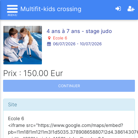
Multifit-kids crossing
4 ans à 7 ans - stage judo
Ecole 6
06/07/2026 - 10/07/2026
Prix : 150.00 Eur
CONTINUER
Site
Ecole 6
<iframe src="https://www.google.com/maps/embed?
pb=!1m18!1m12!1m3!1d5035.378908658807!2d4.386143076