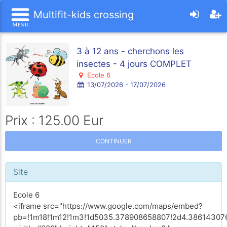
Multifit-kids crossing
3 à 12 ans - cherchons les
insectes - 4 jours COMPLET
Ecole 6
13/07/2026 - 17/07/2026
Prix : 125.00 Eur
CONTINUER
Site
Ecole 6
<iframe src="https://www.google.com/maps/embed?
pb=!1m18!1m12!1m3!1d5035.378908658807!2d4.386143076