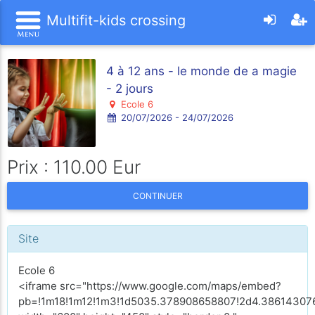
Multifit-kids crossing
4 à 12 ans - le monde de a magie
- 2 jours
Ecole 6
20/07/2026 - 24/07/2026
Prix : 110.00 Eur
CONTINUER
Site
Ecole 6
<iframe src="https://www.google.com/maps/embed?
pb=!1m18!1m12!1m3!1d5035.378908658807!2d4.386143076