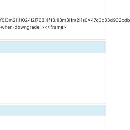
3f0!3m2!1i1024!2i768!4f13.1!3m3!1m2!1s0x47c3c33d932c
rrer-when-downgrade"></iframe>