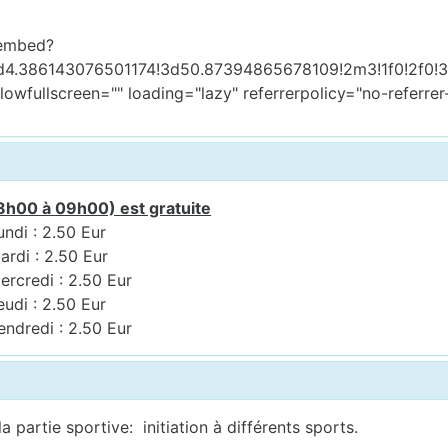
/embed?
d4.386143076501174!3d50.87394865678109!2m3!1f0!2f0!
llowfullscreen="" loading="lazy" referrerpolicy="no-refe
8h00 à 09h00) est gratuite
undi : 2.50 Eur
ardi : 2.50 Eur
ercredi : 2.50 Eur
eudi : 2.50 Eur
endredi : 2.50 Eur
a partie sportive: initiation à différents sports.