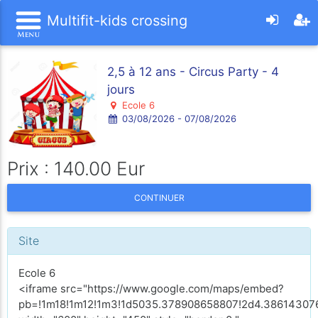
Multifit-kids crossing
2,5 à 12 ans - Circus Party - 4
jours
Ecole 6
03/08/2026 - 07/08/2026
Prix : 140.00 Eur
CONTINUER
Site
Ecole 6
<iframe src="https://www.google.com/maps/embed?
pb=!1m18!1m12!1m3!1d5035.378908658807!2d4.386143076