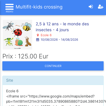
Multifit-kids crossing
2,5 à 12 ans - le monde des
insectes - 4 jours
Ecole 6
10/08/2026 - 14/08/2026
Prix : 125.00 Eur
CONTINUER
Site
Ecole 6
<iframe src="https://www.google.com/maps/embed?
pb=!1m18!1m12!1m3!1d5035.378908658807!2d4.386143076