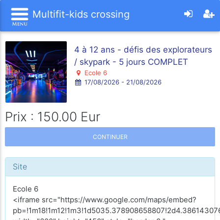
Multifit-kids crossing
4 à 12 ans - défis des explorateurs
/ skypark - 5 jours COMPLET
Ecole 6
17/08/2026 - 21/08/2026
Prix : 150.00 Eur
CONTINUER
Site
Ecole 6
<iframe src="https://www.google.com/maps/embed?
pb=!1m18!1m12!1m3!1d5035.378908658807!2d4.386143076