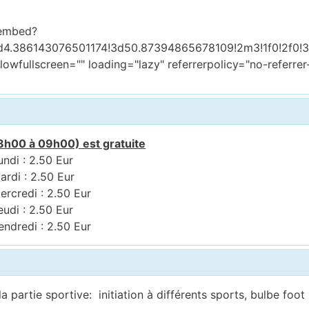
/embed?
d4.386143076501174!3d50.87394865678109!2m3!1f0!2f0!
llowfullscreen="" loading="lazy" referrerpolicy="no-refe
8h00 à 09h00) est gratuite
undi : 2.50 Eur
ardi : 2.50 Eur
ercredi : 2.50 Eur
eudi : 2.50 Eur
endredi : 2.50 Eur
 partie sportive: initiation à différents sports, bulbe foot ,