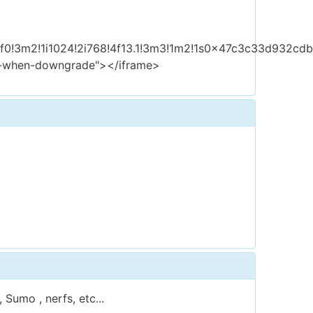
3f0!3m2!1i1024!2i768!4f13.1!3m3!1m2!1s0x47c3c33d932c
rrer-when-downgrade"></iframe>
 Sumo , nerfs, etc...