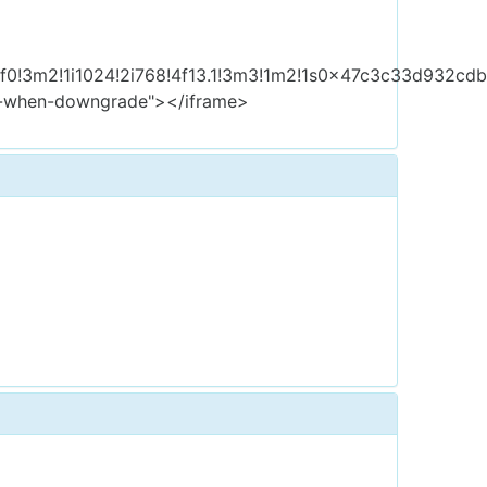
3f0!3m2!1i1024!2i768!4f13.1!3m3!1m2!1s0x47c3c33d932c
rrer-when-downgrade"></iframe>