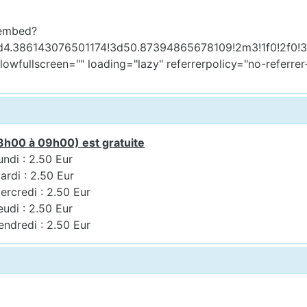
/embed?
d4.386143076501174!3d50.87394865678109!2m3!1f0!2f0!
llowfullscreen="" loading="lazy" referrerpolicy="no-refe
8h00 à 09h00) est gratuite
undi : 2.50 Eur
ardi : 2.50 Eur
ercredi : 2.50 Eur
eudi : 2.50 Eur
endredi : 2.50 Eur