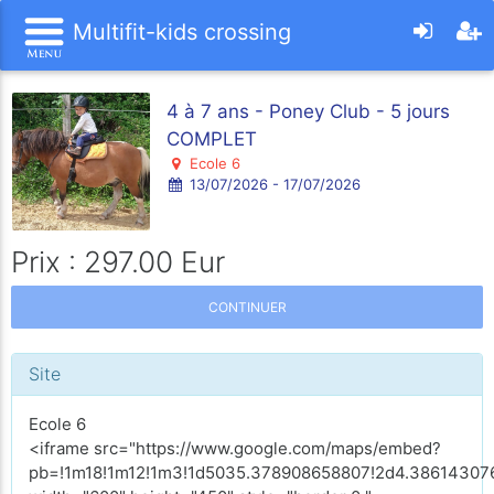
Multifit-kids crossing
4 à 7 ans - Poney Club - 5 jours
COMPLET
Ecole 6
13/07/2026 - 17/07/2026
Prix : 297.00 Eur
CONTINUER
Site
Ecole 6
<iframe src="https://www.google.com/maps/embed?
pb=!1m18!1m12!1m3!1d5035.378908658807!2d4.386143076