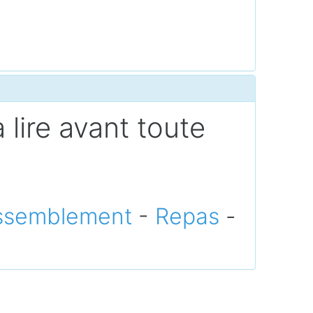
 lire avant toute
ssemblement
-
Repas
-