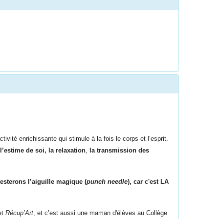
vité enrichissante qui stimule à la fois le corps et l’esprit.
l’estime de soi,
la relaxation
,
la transmission des
testerons
l’aiguille magique
(
punch needle
), car c'est LA
et
Récup’Art
, et c’est aussi une maman d'élèves au Collège