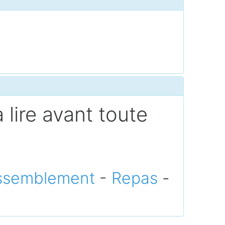
 lire avant toute
ssemblement
-
Repas
-