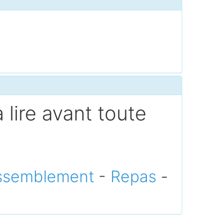
 lire avant toute
ssemblement
-
Repas
-