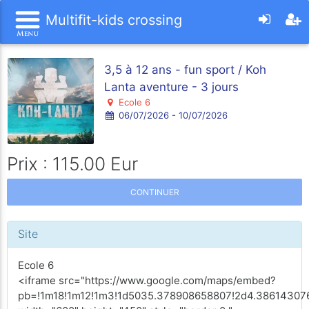
Multifit-kids crossing
3,5 à 12 ans - fun sport / Koh
Lanta aventure - 3 jours
Ecole 6
06/07/2026 - 10/07/2026
Prix : 115.00 Eur
CONTINUER
Site
Ecole 6
<iframe src="https://www.google.com/maps/embed?
pb=!1m18!1m12!1m3!1d5035.378908658807!2d4.386143076