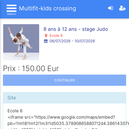
Multifit-kids crossing
8 ans à 12 ans - stage Judo
Ecole 6
06/07/2026 - 10/07/2026
Prix : 150.00 Eur
CONTINUER
Site
Ecole 6
<iframe src="https://www.google.com/maps/embed?
pb=!1m18!1m12!1m3!1d5035.378908658807!2d4.386143076