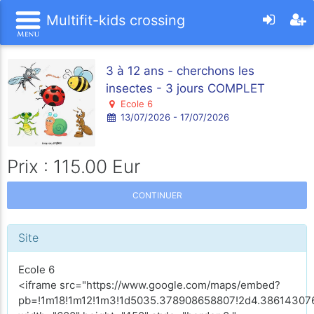
Multifit-kids crossing
3 à 12 ans - cherchons les
insectes - 3 jours COMPLET
Ecole 6
13/07/2026 - 17/07/2026
Prix : 115.00 Eur
CONTINUER
Site
Ecole 6
<iframe src="https://www.google.com/maps/embed?
pb=!1m18!1m12!1m3!1d5035.378908658807!2d4.386143076