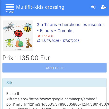
Multifit-kids crossing
3 à 12 ans -cherchons les insectes
- 5 jours - Complet
Ecole 6
13/07/2026 - 17/07/2026
Prix : 135.00 Eur
CONTINUER
Site
Ecole 6
<iframe src="https://www.google.com/maps/embed?
pb=!1m18!1m12!1m3!1d5035.378908658807!2d4.386143076