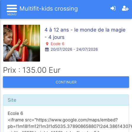
Multifit-kids crossing
4 à 12 ans - le monde de la magie
- 4 jours
Ecole 6
20/07/2026 - 24/07/2026
Prix : 135.00 Eur
CONTINUER
Site
Ecole 6
<iframe src="https://www.google.com/maps/embed?
pb=!1m18!1m12!1m3!1d5035.378908658807!2d4.386143076