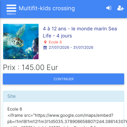
Multifit-kids crossing
4 à 12 ans - le monde marin Sea
Life - 4 jours
Ecole 6
27/07/2026 - 31/07/2026
Prix : 145.00 Eur
CONTINUER
Site
Ecole 6
<iframe src="https://www.google.com/maps/embed?
pb=!1m18!1m12!1m3!1d5035.378908658807!2d4.386143076