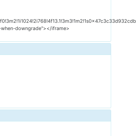
3f0!3m2!1i1024!2i768!4f13.1!3m3!1m2!1s0x47c3c33d932c
rrer-when-downgrade"></iframe>