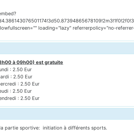
/embed?
d4.386143076501174!3d50.87394865678109!2m3!1f0!2f0!
llowfullscreen="" loading="lazy" referrerpolicy="no-refe
8h00 à 09h00) est gratuite
undi : 2.50 Eur
ardi : 2.50 Eur
ercredi : 2.50 Eur
eudi : 2.50 Eur
endredi : 2.50 Eur
a partie sportive: initiation à différents sports.