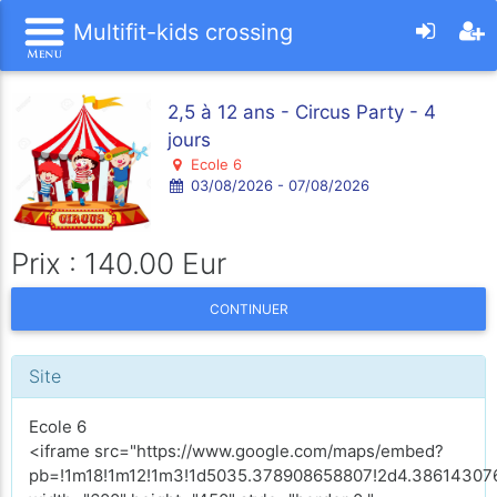
Multifit-kids crossing
2,5 à 12 ans - Circus Party - 4
jours
Ecole 6
03/08/2026 - 07/08/2026
Prix : 140.00 Eur
CONTINUER
Site
Ecole 6
<iframe src="https://www.google.com/maps/embed?
pb=!1m18!1m12!1m3!1d5035.378908658807!2d4.386143076