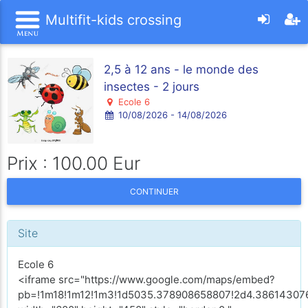
Multifit-kids crossing
2,5 à 12 ans - le monde des
insectes - 2 jours
Ecole 6
10/08/2026 - 14/08/2026
Prix : 100.00 Eur
CONTINUER
Site
Ecole 6
<iframe src="https://www.google.com/maps/embed?
pb=!1m18!1m12!1m3!1d5035.378908658807!2d4.386143076