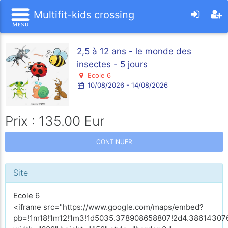
Multifit-kids crossing
2,5 à 12 ans - le monde des
insectes - 5 jours
Ecole 6
10/08/2026 - 14/08/2026
Prix : 135.00 Eur
CONTINUER
Site
Ecole 6
<iframe src="https://www.google.com/maps/embed?
pb=!1m18!1m12!1m3!1d5035.378908658807!2d4.386143076