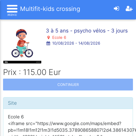
Multifit-kids crossing
3 à 5 ans - psycho vélos - 3 jours
Ecole 6
10/08/2026 - 14/08/2026
Prix : 115.00 Eur
CONTINUER
Site
Ecole 6
<iframe src="https://www.google.com/maps/embed?
pb=!1m18!1m12!1m3!1d5035.378908658807!2d4.386143076