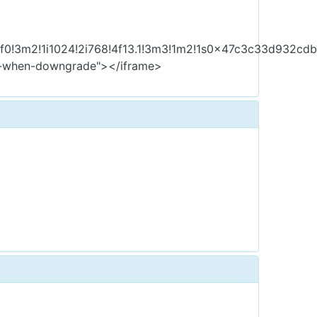
3f0!3m2!1i1024!2i768!4f13.1!3m3!1m2!1s0x47c3c33d932c
rrer-when-downgrade"></iframe>