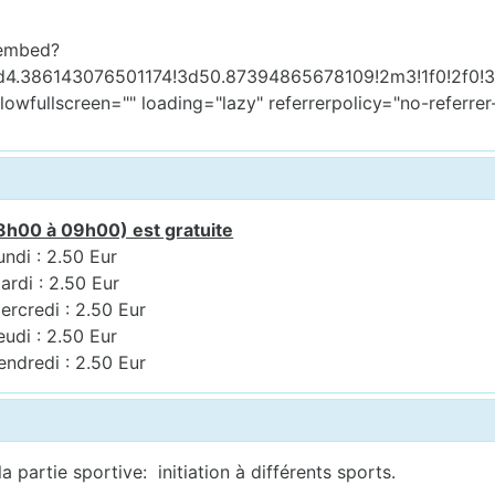
/embed?
d4.386143076501174!3d50.87394865678109!2m3!1f0!2f0!
llowfullscreen="" loading="lazy" referrerpolicy="no-refe
8h00 à 09h00) est gratuite
undi : 2.50 Eur
ardi : 2.50 Eur
ercredi : 2.50 Eur
eudi : 2.50 Eur
endredi : 2.50 Eur
a partie sportive: initiation à différents sports.