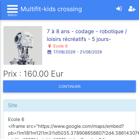
Multifit-kids crossing
7 à 8 ans - codage - robotique /
loisirs récréatifs - 5 jours-
Ecole 6
17/08/2026 - 21/08/2026
Prix : 160.00 Eur
CONTINUER
Site
Ecole 6
<iframe src="https://www.google.com/maps/embed?
pb=!1m18!1m12!1m3!1d5035.378908658807!2d4.386143076