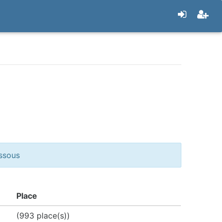
essous
Place
(993 place(s))