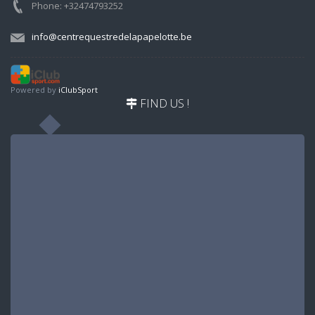
Phone: +32474793252
info@centrequestredelapapelotte.be
Powered by
iClubSport
FIND US !