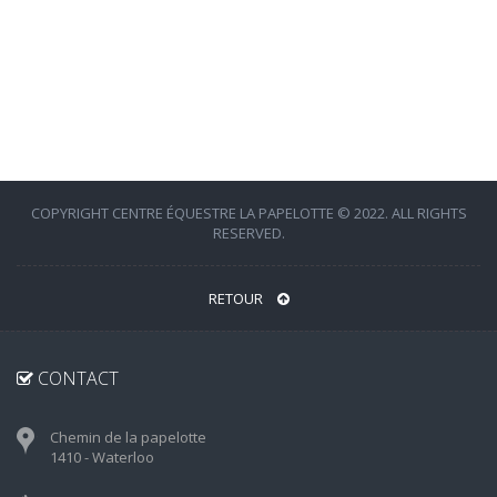
COPYRIGHT CENTRE ÉQUESTRE LA PAPELOTTE © 2022. ALL RIGHTS
RESERVED.
RETOUR
CONTACT
Chemin de la papelotte
1410 - Waterloo