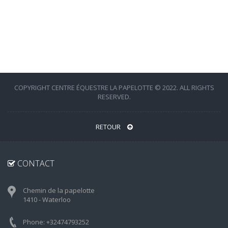
COPYRIGHT CENTRE ÉQUESTRE LA PAPELOTTE © 2022. ALL RIGHTS
RESERVED.
RETOUR
CONTACT
Chemin de la papelotte
1410 - Waterloo
Phone: +32474793252