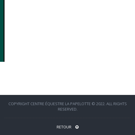
COPYRIGHT CENTRE ÉQUESTRE LA PAPELOTTE © 2022. ALL RIGHTS
RESERVED.
RETOUR